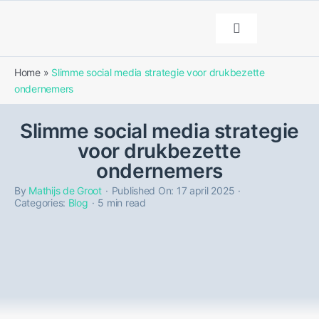
Ga
naar
Toggle
Navigation
inhoud
Diensten
Home
»
Slimme social media strategie voor drukbezette
ondernemers
Portfolio
Slimme social media strategie
voor drukbezette
Over ons
ondernemers
By
Mathijs de Groot
·
Published On: 17 april 2025
·
Categories:
Blog
·
5 min read
Blog
Contact