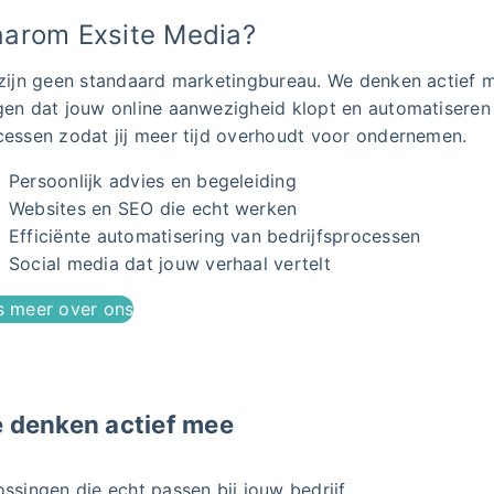
arom Exsite Media?
 zijn geen standaard marketingbureau. We denken actief 
gen dat jouw online aanwezigheid klopt en automatiseren
cessen zodat jij meer tijd overhoudt voor ondernemen.
Persoonlijk advies en begeleiding
Websites en SEO die echt werken
Efficiënte automatisering van bedrijfsprocessen
Social media dat jouw verhaal vertelt
s meer over ons
 denken actief mee
ssingen die echt passen bij jouw bedrijf.