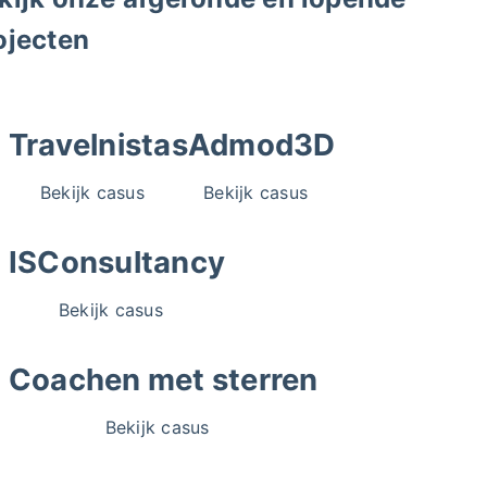
ojecten
Travelnistas
Admod3D
Bekijk casus
Bekijk casus
ISConsultancy
Bekijk casus
Coachen met sterren
Bekijk casus