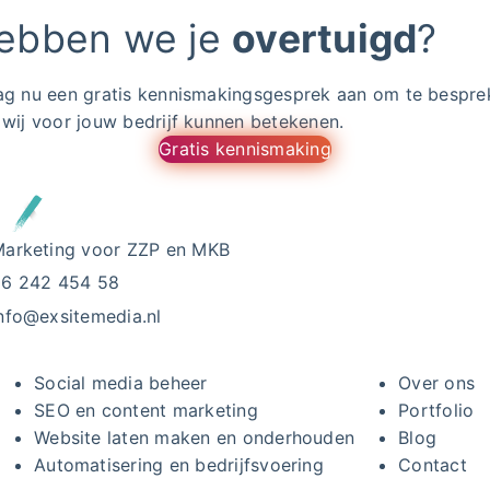
ebben we je
overtuigd
?
ag nu een gratis kennismakingsgesprek aan om te bespre
 wij voor jouw bedrijf kunnen betekenen.
Gratis kennismaking
arketing voor ZZP en MKB
06 242 454 58
nfo@exsitemedia.nl
Social media beheer
Over ons
SEO en content marketing
Portfolio
Website laten maken en onderhouden
Blog
Automatisering en bedrijfsvoering
Contact