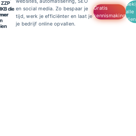
websites, automatisering, SEO
 ZZP
Beki
Gratis
en social media. Zo bespaar je
KB die
alle
mmer
kennismaking
tijd, werk je efficiënter en laat je
dien
en
je bedrijf online opvallen.
ien