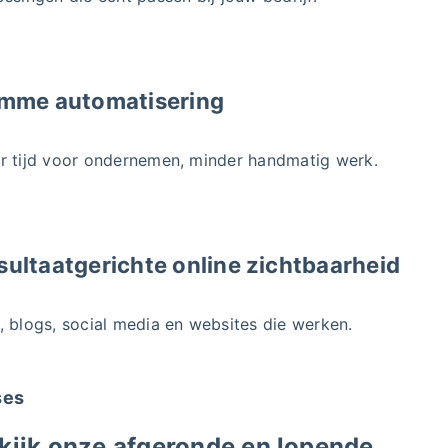
imme automatisering
r tijd voor ondernemen, minder handmatig werk.
sultaatgerichte online zichtbaarheid
, blogs, social media en websites die werken.
ses
kijk onze afgeronde en lopende