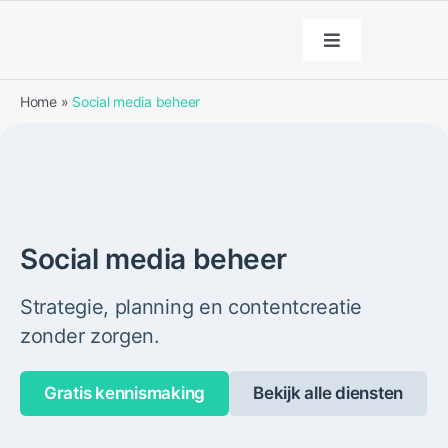
Ga
naar
Toggle
Navigation
inhoud
Diensten
Home
»
Social media beheer
Portfolio
Over ons
Social media beheer
Blog
Strategie, planning en contentcreatie
zonder zorgen.
Contact
Gratis kennismaking
Bekijk alle diensten