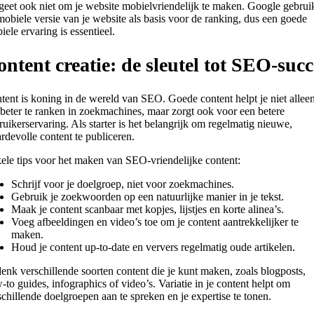
geet ook niet om je website mobielvriendelijk te maken. Google gebrui
mobiele versie van je website als basis voor de ranking, dus een goede
iele ervaring is essentieel.
ntent creatie: de sleutel tot SEO-succ
tent is koning in de wereld van SEO. Goede content helpt je niet allee
beter te ranken in zoekmachines, maar zorgt ook voor een betere
ruikerservaring. Als starter is het belangrijk om regelmatig nieuwe,
rdevolle content te publiceren.
ele tips voor het maken van SEO-vriendelijke content:
Schrijf voor je doelgroep, niet voor zoekmachines.
Gebruik je zoekwoorden op een natuurlijke manier in je tekst.
Maak je content scanbaar met kopjes, lijstjes en korte alinea’s.
Voeg afbeeldingen en video’s toe om je content aantrekkelijker te
maken.
Houd je content up-to-date en ververs regelmatig oude artikelen.
enk verschillende soorten content die je kunt maken, zoals blogposts,
-to guides, infographics of video’s. Variatie in je content helpt om
schillende doelgroepen aan te spreken en je expertise te tonen.