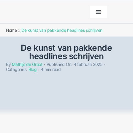
Ga
naar
Toggle
Navigation
inhoud
Diensten
Home
»
De kunst van pakkende headlines schrijven
De kunst van pakkende
Portfolio
headlines schrijven
By
Mathijs de Groot
·
Published On: 4 februari 2025
·
Over ons
Categories:
Blog
·
4 min read
Blog
Contact