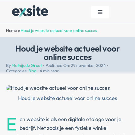
Ga
naar
Toggle
inhoud
Navigation
Diensten
Home
»
Houd je website actueel voor online succes
Houd je website actueel voor
Portfolio
online succes
By
Mathijs de Groot
·
Published On: 29 november 2024
·
Over ons
Categories:
Blog
·
4 min read
Blog
Houd je website actueel voor online succes
Contact
E
en website is als een digitale etalage voor je
bedrijf. Net zoals je een fysieke winkel