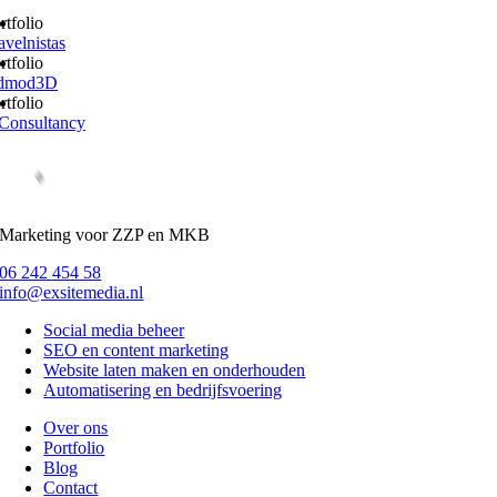
rtfolio
avelnistas
rtfolio
dmod3D
rtfolio
Consultancy
Marketing voor ZZP en MKB
06 242 454 58
info@exsitemedia.nl
Social media beheer
SEO en content marketing
Website laten maken en onderhouden
Automatisering en bedrijfsvoering
Over ons
Portfolio
Blog
Contact