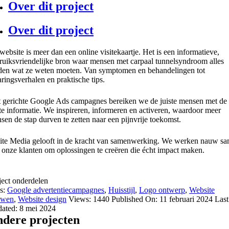
Over dit project
Over dit project
website is meer dan een online visitekaartje. Het is een informatieve,
ruiksvriendelijke bron waar mensen met carpaal tunnelsyndroom alles
den wat ze weten moeten. Van symptomen en behandelingen tot
aringsverhalen en praktische tips.
 gerichte Google Ads campagnes bereiken we de juiste mensen met de
ste informatie. We inspireren, informeren en activeren, waardoor meer
sen de stap durven te zetten naar een pijnvrije toekomst.
ite Media gelooft in de kracht van samenwerking. We werken nauw s
 onze klanten om oplossingen te creëren die écht impact maken.
l online
ject onderdelen
s:
Google advertentiecampagnes
,
Huisstijl
,
Logo ontwerp
,
Website
uwen
,
Website design
Views: 1440
Published On: 11 februari 2024
Last
ated: 8 mei 2024
dere projecten